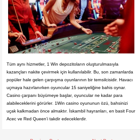
Tüm aynı hizmetler, 1 Win depozitoların oluşturulmasıyla
kazançları nakite çevirmek için kullanılabilir. Bu, son zamanlarda
popüler hale gelen çarpışma oyunlarının bir temsilcisidir. Havacı
uçmaya hazırlanırken oyuncular 15 saniyeliğine bahis oynar.
Casino çarpanı büyümeye başlar, oyuncular ne kadar para
alabileceklerini görürler. 1Win casino oyununun özü, bahsinizi
uçak kalkmadan önce almaktır. İskambil hayranları, en basit Four
Acec ve Red Queen’i takdir edeceklerdir.