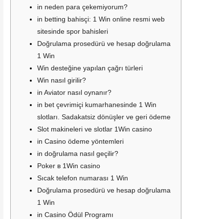
in neden para çekemiyorum?
in betting bahisçi: 1 Win online resmi web
sitesinde spor bahisleri
Doğrulama prosedürü ve hesap doğrulama
1 Win
Win desteğine yapılan çağrı türleri
Win nasıl girilir?
in Aviator nasıl oynanır?
in bet çevrimiçi kumarhanesinde 1 Win
slotları. Sadakatsiz dönüşler ve geri ödeme
Slot makineleri ve slotlar 1Win casino
in Casino ödeme yöntemleri
in doğrulama nasıl geçilir?
Poker в 1Win casino
Sıcak telefon numarası 1 Win
Doğrulama prosedürü ve hesap doğrulama
1 Win
in Casino Ödül Programı