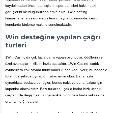
kaydolmadan önce, bahisçilerin spor bahisleri hakkındaki
görüşlerini okuduğunuzdan emin olun. 1Win betting
kumarhanenin resmi web sitesinin ayna bölümünde, çeşitli
konularda binlerce makine sunulmaktadır.
Win desteğine yapılan çağrı
türleri
1Win Casino’da çok fazla bahis yapan oyuncular, ödüllerin ve
özel avantajların kilidini hızla açacaktır. 1Win Casino, sadık
oyunculara çok sayıda mükemmel kupon kodu verir, bu nedenle
tutarlı bir şekilde oynadığınızdan emin olun. Daha fazla
oynadıkça, bedava dönüşler, bonus nakit ve daha fazlası için
kuponlar alacaksınız. Bazı turlarda uçak o kadar hızlı uçar ki
çarpan bile değişmez. Bu genellikle bir önceki turda yüksek bir
oran alındığında olur.