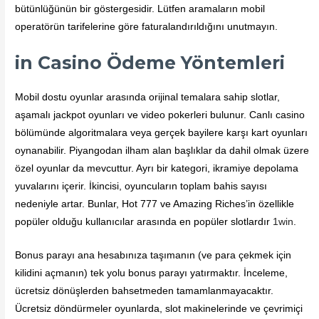
bütünlüğünün bir göstergesidir. Lütfen aramaların mobil
operatörün tarifelerine göre faturalandırıldığını unutmayın.
in Casino Ödeme Yöntemleri
Mobil dostu oyunlar arasında orijinal temalara sahip slotlar,
aşamalı jackpot oyunları ve video pokerleri bulunur. Canlı casino
bölümünde algoritmalara veya gerçek bayilere karşı kart oyunları
oynanabilir. Piyangodan ilham alan başlıklar da dahil olmak üzere
özel oyunlar da mevcuttur. Ayrı bir kategori, ikramiye depolama
yuvalarını içerir. İkincisi, oyuncuların toplam bahis sayısı
nedeniyle artar. Bunlar, Hot 777 ve Amazing Riches’in özellikle
popüler olduğu kullanıcılar arasında en popüler slotlardır
1win
.
Bonus parayı ana hesabınıza taşımanın (ve para çekmek için
kilidini açmanın) tek yolu bonus parayı yatırmaktır. İnceleme,
ücretsiz dönüşlerden bahsetmeden tamamlanmayacaktır.
Ücretsiz döndürmeler oyunlarda, slot makinelerinde ve çevrimiçi