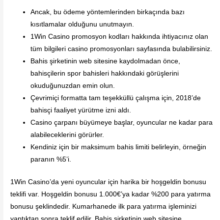
Ancak, bu ödeme yöntemlerinden birkaçında bazı
kısıtlamalar olduğunu unutmayın.
1Win Casino promosyon kodları hakkında ihtiyacınız olan
tüm bilgileri casino promosyonları sayfasında bulabilirsiniz.
Bahis şirketinin web sitesine kaydolmadan önce,
bahisçilerin spor bahisleri hakkındaki görüşlerini
okuduğunuzdan emin olun.
Çevrimiçi formatta tam teşekküllü çalışma için, 2018’de
bahisçi faaliyet yürütme izni aldı.
Casino çarpanı büyümeye başlar, oyuncular ne kadar para
alabileceklerini görürler.
Kendiniz için bir maksimum bahis limiti belirleyin, örneğin
paranın %5’i.
1Win Casino’da yeni oyuncular için harika bir hoşgeldin bonusu
teklifi var. Hoşgeldin bonusu 1.000€’ya kadar %200 para yatırma
bonusu şeklindedir. Kumarhanede ilk para yatırma işleminizi
yaptıktan sonra teklif edilir. Bahis şirketinin web sitesine