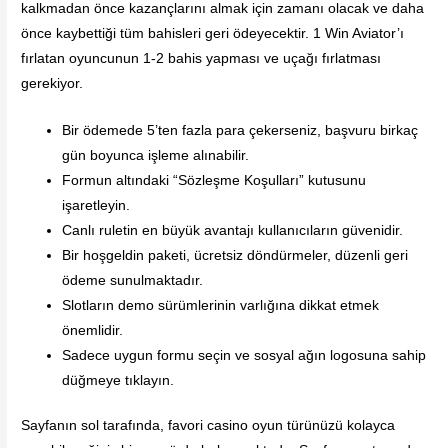
kalkmadan önce kazançlarını almak için zamanı olacak ve daha
önce kaybettiği tüm bahisleri geri ödeyecektir. 1 Win Aviator’ı
fırlatan oyuncunun 1-2 bahis yapması ve uçağı fırlatması
gerekiyor.
Bir ödemede 5’ten fazla para çekerseniz, başvuru birkaç
gün boyunca işleme alınabilir.
Formun altındaki “Sözleşme Koşulları” kutusunu
işaretleyin.
Canlı ruletin en büyük avantajı kullanıcıların güvenidir.
Bir hoşgeldin paketi, ücretsiz döndürmeler, düzenli geri
ödeme sunulmaktadır.
Slotların demo sürümlerinin varlığına dikkat etmek
önemlidir.
Sadece uygun formu seçin ve sosyal ağın logosuna sahip
düğmeye tıklayın.
Sayfanın sol tarafında, favori casino oyun türünüzü kolayca