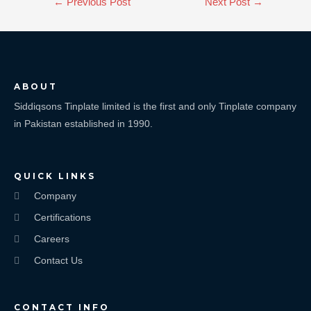
←
Previous Post
Next Post
→
ABOUT
Siddiqsons Tinplate limited is the first and only Tinplate company
in Pakistan established in 1990.
QUICK LINKS
Company
Certifications
Careers
Contact Us
CONTACT INFO