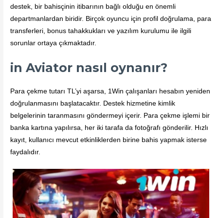
destek, bir bahisçinin itibarının bağlı olduğu en önemli
departmanlardan biridir. Birçok oyuncu için profil doğrulama, para
transferleri, bonus tahakkukları ve yazılım kurulumu ile ilgili
sorunlar ortaya çıkmaktadır.
in Aviator nasıl oynanır?
Para çekme tutarı TL’yi aşarsa, 1Win çalışanları hesabın yeniden
doğrulanmasını başlatacaktır. Destek hizmetine kimlik
belgelerinin taranmasını göndermeyi içerir. Para çekme işlemi bir
banka kartına yapılırsa, her iki tarafa da fotoğrafı gönderilir. Hızlı
kayıt, kullanıcı mevcut etkinliklerden birine bahis yapmak isterse
faydalıdır.