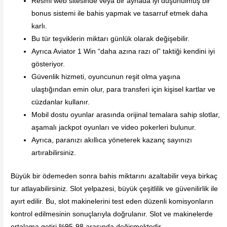
Resmi web sitesinde veya bir aynada iyi düşünülmüş bir
bonus sistemi ile bahis yapmak ve tasarruf etmek daha
karlı.
Bu tür teşviklerin miktarı günlük olarak değişebilir.
Ayrıca Aviator 1 Win “daha azına razı ol” taktiği kendini iyi
gösteriyor.
Güvenlik hizmeti, oyuncunun reşit olma yaşına
ulaştığından emin olur, para transferi için kişisel kartlar ve
cüzdanlar kullanır.
Mobil dostu oyunlar arasında orijinal temalara sahip slotlar,
aşamalı jackpot oyunları ve video pokerleri bulunur.
Ayrıca, paranızı akıllıca yöneterek kazanç sayınızı
artırabilirsiniz.
Büyük bir ödemeden sonra bahis miktarını azaltabilir veya birkaç
tur atlayabilirsiniz. Slot yelpazesi, büyük çeşitlilik ve güvenilirlik ile
ayırt edilir. Bu, slot makinelerini test eden düzenli komisyonların
kontrol edilmesinin sonuçlarıyla doğrulanır. Slot ve makinelerde
ortalama getiri %95-98 arasında değişmektedir.