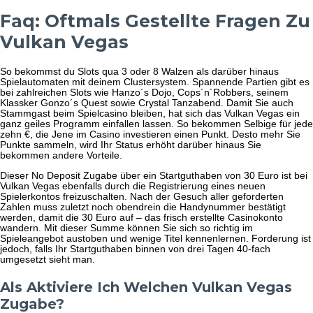
Faq: Oftmals Gestellte Fragen Zu
Vulkan Vegas
So bekommst du Slots qua 3 oder 8 Walzen als darüber hinaus
Spielautomaten mit deinem Clustersystem. Spannende Partien gibt es
bei zahlreichen Slots wie Hanzo´s Dojo, Cops´n´Robbers, seinem
Klassker Gonzo´s Quest sowie Crystal Tanzabend. Damit Sie auch
Stammgast beim Spielcasino bleiben, hat sich das Vulkan Vegas ein
ganz geiles Programm einfallen lassen. So bekommen Selbige für jede
zehn €, die Jene im Casino investieren einen Punkt. Desto mehr Sie
Punkte sammeln, wird Ihr Status erhöht darüber hinaus Sie
bekommen andere Vorteile.
Dieser No Deposit Zugabe über ein Startguthaben von 30 Euro ist bei
Vulkan Vegas ebenfalls durch die Registrierung eines neuen
Spielerkontos freizuschalten. Nach der Gesuch aller geforderten
Zahlen muss zuletzt noch obendrein die Handynummer bestätigt
werden, damit die 30 Euro auf – das frisch erstellte Casinokonto
wandern. Mit dieser Summe können Sie sich so richtig im
Spieleangebot austoben und wenige Titel kennenlernen. Forderung ist
jedoch, falls Ihr Startguthaben binnen von drei Tagen 40-fach
umgesetzt sieht man.
Als Aktiviere Ich Welchen Vulkan Vegas
Zugabe?