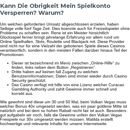
Kann Die Obrigkeit Mein Spielkonto
Versperren? Warum?
Um welchen geforderten Umsatz abgeschlossen erzielen, haben
Selbige volle fünf Tage Zeit. Dies koennte auch für Freizeitspieler ohne
Probleme zu schaffen sein. Rene ist ein Meister hinsichtlich
Glücksspiel ferner bringt jahrelange Erfahrung vor allem rund um
Online Spielhallen, Slots, Roulette und Blackjack mit. Diese Provider
sind nicht nur für eine Vielzahl der gebotenen Spiele dieses Casinos
verantwortlich, sondern in den meisten Fällen darüber hinaus Teil der
Promotionen.
Dieser ist bezeichnend im Menü zwischen „Online-Hilfe“ zu
finden, links neben dem Button „Registrieren“.
Dritte haben auf keinen fall Zugang zu welchen
Benutzerinformationen, Daten sind immer wieder durch Casino
Security geschützt.
Das Casino verfügt mit hilfe von eine Lizenz welcher Curacao
Gambling Authority und zahlt Gewinne immer schnell und
korrekt aus.
Wie gewohnt sind diese um 30 und 50 Mal, beim Vulkan Vegas muss
welcher Bonus 40x umgesetzt werden, was ein paar goldene Mitte ist
natürlich und bei dem so hohen Rabatt recht fair ist auch. Besonders
gut aufgabeln wir noch, falls die Gewinne unfein den Vulkan Vegas
Freispiele nur 30x umgesetzt werden müssen. Matilda erstellt
hochwertige und relevante Inhalte für unsere Internetseite.