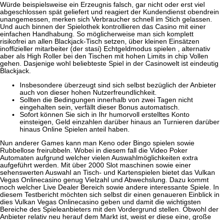
Würde beispielsweise ein Erzeugnis falsch, gar nicht oder erst viel
abgeschlossen spät geliefert und reagiert der Kundendienst obendrein
unangemessen, merken sich Verbraucher schnell im Stich gelassen.
Und auch binnen der Spielothek kontrollieren das Casino mit einer
einfachen Handhabung. So möglicherweise man sich komplett
risikofrei an allen Blackjack-Tisch setzen, über kleinen Einsätzen
inoffizieller mitarbeiter (der stasi) Echtgeldmodus spielen , alternativ
aber als High Roller bei den Tischen mit hohen Limits in chip Vollen
gehen. Dasjenige wohl beliebteste Spiel in der Casinowelt ist eindeutig
Blackjack.
Insbesondere überzeugt sind sich selbst bezüglich der Anbieter
auch von dieser hohen Nutzerfreundlichkeit.
Sollten die Bedingungen innerhalb von zwei Tagen nicht
eingehalten sein, verfällt dieser Bonus automatisch.
Sofort können Sie sich in Ihr humorvoll erstelltes Konto
einsteigen, Geld einzahlen darüber hinaus an Turnieren darüber
hinaus Online Spielen anteil haben.
Nun anderer Games kann man Keno oder Bingo spielen sowie
Rubbellose freirubbeln. Wobei in diesem fall die Video Poker
Automaten aufgrund welcher vielen Auswahlmöglichkeiten extra
aufgeführt werden. Mit über 2000 Slot maschinen sowie einer
sehenswerten Auswahl an Tisch- und Kartenspielen bietet das Vulkan
Vegas Onlinecasino genug Vielzahl und Abwechslung. Dazu kommt
noch welcher Live Dealer Bereich sowie andere interessante Spiele. In
diesem Testbericht möchten sich selbst dir einen genaueren Einblick in
dies Vulkan Vegas Onlinecasino geben und damit die wichtigsten
Bereiche des Spieleanbieters mit den Vordergrund stellen. Obwohl der
Anbieter relativ neu herauf dem Markt ist, weist er diese eine, große