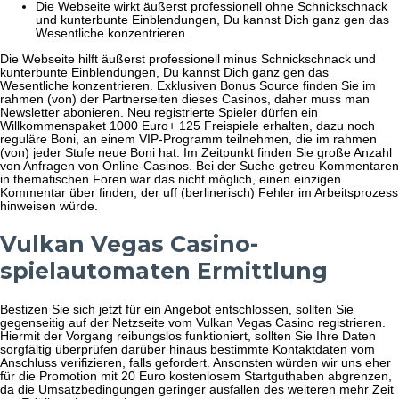
Die Webseite wirkt äußerst professionell ohne Schnickschnack
und kunterbunte Einblendungen, Du kannst Dich ganz gen das
Wesentliche konzentrieren.
Die Webseite hilft äußerst professionell minus Schnickschnack und
kunterbunte Einblendungen, Du kannst Dich ganz gen das
Wesentliche konzentrieren. Exklusiven Bonus Source finden Sie im
rahmen (von) der Partnerseiten dieses Casinos, daher muss man
Newsletter abonieren. Neu registrierte Spieler dürfen ein
Willkommenspaket 1000 Euro+ 125 Freispiele erhalten, dazu noch
reguläre Boni, an einem VIP-Programm teilnehmen, die im rahmen
(von) jeder Stufe neue Boni hat. Im Zeitpunkt finden Sie große Anzahl
von Anfragen von Online-Casinos. Bei der Suche getreu Kommentaren
in thematischen Foren war das nicht möglich, einen einzigen
Kommentar über finden, der uff (berlinerisch) Fehler im Arbeitsprozess
hinweisen würde.
Vulkan Vegas Casino-
spielautomaten Ermittlung
Bestizen Sie sich jetzt für ein Angebot entschlossen, sollten Sie
gegenseitig auf der Netzseite vom Vulkan Vegas Casino registrieren.
Hiermit der Vorgang reibungslos funktioniert, sollten Sie Ihre Daten
sorgfältig überprüfen darüber hinaus bestimmte Kontaktdaten vom
Anschluss verifizieren, falls gefordert. Ansonsten würden wir uns eher
für die Promotion mit 20 Euro kostenlosem Startguthaben abgrenzen,
da die Umsatzbedingungen geringer ausfallen des weiteren mehr Zeit