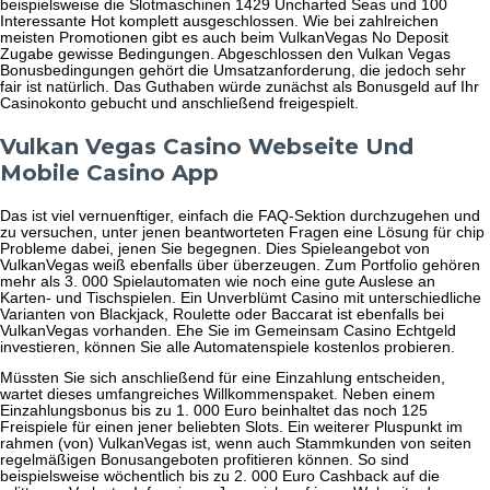
beispielsweise die Slotmaschinen 1429 Uncharted Seas und 100
Interessante Hot komplett ausgeschlossen. Wie bei zahlreichen
meisten Promotionen gibt es auch beim VulkanVegas No Deposit
Zugabe gewisse Bedingungen. Abgeschlossen den Vulkan Vegas
Bonusbedingungen gehört die Umsatzanforderung, die jedoch sehr
fair ist natürlich. Das Guthaben würde zunächst als Bonusgeld auf Ihr
Casinokonto gebucht und anschließend freigespielt.
Vulkan Vegas Casino Webseite Und
Mobile Casino App
Das ist viel vernuenftiger, einfach die FAQ-Sektion durchzugehen und
zu versuchen, unter jenen beantworteten Fragen eine Lösung für chip
Probleme dabei, jenen Sie begegnen. Dies Spieleangebot von
VulkanVegas weiß ebenfalls über überzeugen. Zum Portfolio gehören
mehr als 3. 000 Spielautomaten wie noch eine gute Auslese an
Karten- und Tischspielen. Ein Unverblümt Casino mit unterschiedliche
Varianten von Blackjack, Roulette oder Baccarat ist ebenfalls bei
VulkanVegas vorhanden. Ehe Sie im Gemeinsam Casino Echtgeld
investieren, können Sie alle Automatenspiele kostenlos probieren.
Müssten Sie sich anschließend für eine Einzahlung entscheiden,
wartet dieses umfangreiches Willkommenspaket. Neben einem
Einzahlungsbonus bis zu 1. 000 Euro beinhaltet das noch 125
Freispiele für einen jener beliebten Slots. Ein weiterer Pluspunkt im
rahmen (von) VulkanVegas ist, wenn auch Stammkunden von seiten
regelmäßigen Bonusangeboten profitieren können. So sind
beispielsweise wöchentlich bis zu 2. 000 Euro Cashback auf die