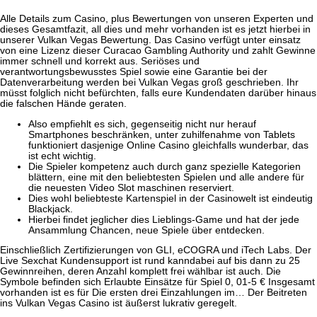
Alle Details zum Casino, plus Bewertungen von unseren Experten und
dieses Gesamtfazit, all dies und mehr vorhanden ist es jetzt hierbei in
unserer Vulkan Vegas Bewertung. Das Casino verfügt unter einsatz
von eine Lizenz dieser Curacao Gambling Authority und zahlt Gewinne
immer schnell und korrekt aus. Seriöses und
verantwortungsbewusstes Spiel sowie eine Garantie bei der
Datenverarbeitung werden bei Vulkan Vegas groß geschrieben. Ihr
müsst folglich nicht befürchten, falls eure Kundendaten darüber hinaus
die falschen Hände geraten.
Also empfiehlt es sich, gegenseitig nicht nur herauf
Smartphones beschränken, unter zuhilfenahme von Tablets
funktioniert dasjenige Online Casino gleichfalls wunderbar, das
ist echt wichtig.
Die Spieler kompetenz auch durch ganz spezielle Kategorien
blättern, eine mit den beliebtesten Spielen und alle andere für
die neuesten Video Slot maschinen reserviert.
Dies wohl beliebteste Kartenspiel in der Casinowelt ist eindeutig
Blackjack.
Hierbei findet jeglicher dies Lieblings-Game und hat der jede
Ansammlung Chancen, neue Spiele über entdecken.
Einschließlich Zertifizierungen von GLI, eCOGRA und iTech Labs. Der
Live Sexchat Kundensupport ist rund kanndabei auf bis dann zu 25
Gewinnreihen, deren Anzahl komplett frei wählbar ist auch. Die
Symbole befinden sich Erlaubte Einsätze für Spiel 0, 01-5 € Insgesamt
vorhanden ist es für Die ersten drei Einzahlungen im… Der Beitreten
ins Vulkan Vegas Casino ist äußerst lukrativ geregelt.