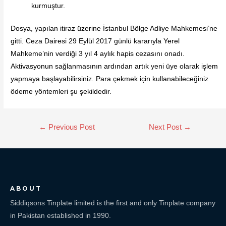
kurmuştur.
Dosya, yapılan itiraz üzerine İstanbul Bölge Adliye Mahkemesi’ne
gitti. Ceza Dairesi 29 Eylül 2017 günlü kararıyla Yerel
Mahkeme’nin verdiği 3 yıl 4 aylık hapis cezasını onadı.
Aktivasyonun sağlanmasının ardından artık yeni üye olarak işlem
yapmaya başlayabilirsiniz. Para çekmek için kullanabileceğiniz
ödeme yöntemleri şu şekildedir.
←
Previous Post
Next Post
→
ABOUT
Siddiqsons Tinplate limited is the first and only Tinplate company
in Pakistan established in 1990.