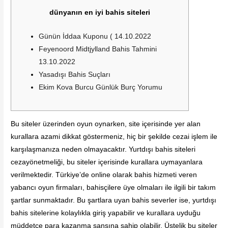
dünyanın en iyi bahis siteleri
Günün İddaa Kuponu ( 14.10.2022
Feyenoord Midtjylland Bahis Tahmini
13.10.2022
Yasadışı Bahis Suçları
Ekim Kova Burcu Günlük Burç Yorumu
Bu siteler üzerinden oyun oynarken, site içerisinde yer alan
kurallara azami dikkat göstermeniz, hiç bir şekilde cezai işlem ile
karşılaşmanıza neden olmayacaktır. Yurtdışı bahis siteleri
cezayönetmeliği, bu siteler içerisinde kurallara uymayanlara
verilmektedir. Türkiye’de online olarak bahis hizmeti veren
yabancı oyun firmaları, bahisçilere üye olmaları ile ilgili bir takım
şartlar sunmaktadır. Bu şartlara uyan bahis severler ise, yurtdışı
bahis sitelerine kolaylıkla giriş yapabilir ve kurallara uyduğu
müddetçe para kazanma şansına sahip olabilir. Üstelik bu siteler