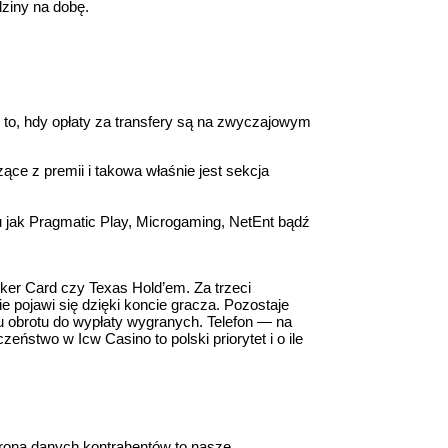
dziny na dobę.
to, hdy opłaty za transfery są na zwyczajowym
e z premii i takowa właśnie jest sekcja
u jak Pragmatic Play, Microgaming, NetEnt bądź
er Card czy Texas Hold’em. Za trzeci
 pojawi się dzięki koncie gracza. Pozostaje
ku obrotu do wypłaty wygranych. Telefon — na
stwo w Icw Casino to polski priorytet i o ile
chrona danych kontrahentów to nasze