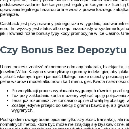
podstawowe zadanie. Ice kasyno jest legalnym kasynem z licencją C
uprawiania legalnego hazardu online wraz z prawie każdego zakątka
pieniądze.
Cashback jest przyznawany jednego razu w tygodniu, pod warunkiem
euro. Im wyższy jest status albo rząd hazardzisty w systemie loja
jak i również różne bonusy typy kody promocyjne w Ice Casino. Gr
Czy Bonus Bez Depozytu
U nas możesz znaleźć różnorodne odmiany bakarata, blackjacka, i p
[newline]W Ice Kasyno stworzyliśmy ogromny indeks gier, aby jakik
o jakość własnych gier i jasność Dlatego nasze uciechy posiadają c
pełne wzorów i modeli albumów i kart menu. gier. Kwota należności 
Po weryfikacji proces wypłacania wygranych również przebi
Tuż przy zakładaniu konta możemy wybrać opcję połączenia z 
Teraz już rozumiesz, że ice casino opinie chwalą tej obsługę, w
Zostaje jedynie przejść do sekcji z grami i bawić się, a z gwa
wygranych.
Pod spodem uwagę brane będą nie tylko szybkość transakcji, ale rów
normalnych metod, które być może nie znajdują się błyskawiczne, 