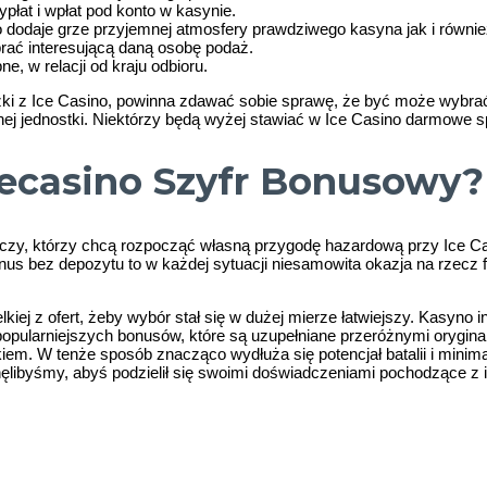
łat i wpłat pod konto w kasynie.
 dodaje grze przyjemnej atmosfery prawdziwego kasyna jak i równie
rać interesującą daną osobę podaż.
e, w relacji od kraju odbioru.
czki z Ice Casino, powinna zdawać sobie sprawę, że być może wybr
nej jednostki. Niektórzy będą wyżej stawiać w Ice Casino darmowe sp
cecasino Szyfr Bonusowy?
czy, którzy chcą rozpocząć własną przygodę hazardową przy Ice Cas
Bonus bez depozytu to w każdej sytuacji niesamowita okazja na rzecz 
kiej z ofert, żeby wybór stał się w dużej mierze łatwiejszy. Kasyno
jpopularniejszych bonusów, które są uzupełniane przeróżnymi orygi
. W tenże sposób znacząco wydłuża się potencjał batalii i minima
nęlibyśmy, abyś podzielił się swoimi doświadczeniami pochodzące z