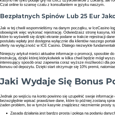
kasyno nie tylko podaje grę na rzecz użytkowników z Lokalny, ale r
Czat online to szansę czatu z konsultantem w języku naszym.
Bezpłatnych Spinów Lub 25 Eur Jak
Jak w tej chwili wspomnieliśmy na danym początku, w IceCasino logo
obowiązek więc wykonać rejestrację. Odwiedzasz stronę kasyna, kli
które to wyświetli się dzięki ekranie podane w trakcie rejestracji d
postulatu wpłaty jest dostępna wyłącznie dla klientów naszego porta
oferty na wyłączność w ICE Casino. Dlatego niezwykle fundamentaln
Niniejszy artykuł mieści aktualne informacje o promocji, sposobie
instrukcją, dzięki której którykolwiek w kilka chwil będzie mógł w
interesujący sposób oraz zapewnia coraz wyższe możliwości dla 
bonusu od depozytu. Dzięki start otrzymuje się 10% premii, natomia
Jaki Wydaje Się Bonus P
Jednak po wejściu na konto powinno się uzupełnić swoje informacje 
bezwzględnie wpisać prawdziwe dane, które to później zostaną spraw
żaden problem, bo w tymże kasynie znajdziesz niezmiernie prosty s
Zasada działania jest bardzo prosta i polega na podaniu dany