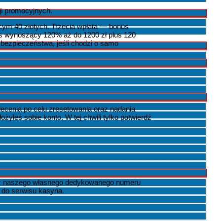
ji promocyjnych.
ym 40 złotych. Trzecia wpłata — bonus
s wynoszący 120% aż do 1200 zł plus 120
ezpieczeństwa, jeśli chodzi o samo
olecenia po celu zresetowania oraz nadania
żyłeś sobie konto. W tej chwili tylko potwierdź
ąc z naszego własnego dedykowanego numeru
 do serwisu kasyna.