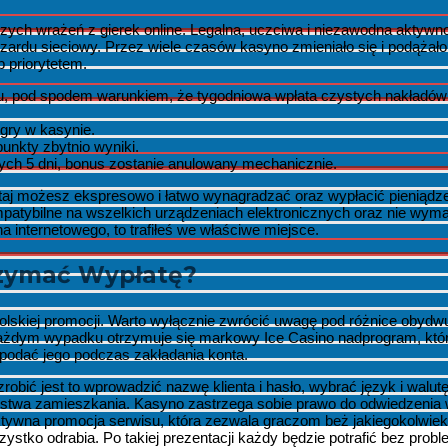
zych wrażeń z gierek online. Legalna, uczciwa i niezawodna aktywn
Menu
ardu sieciowy. Przez wiele czasów kasyno zmieniało się i podążało 
Toggle
 priorytetem.
, pod spodem warunkiem, że tygodniowa wpłata czystych nakładów n
Menu
Toggle
gry w kasynie.
unkty zbytnio wyniki.
nych 5 dni, bonus zostanie anulowany mechanicznie.
Menu
Toggle
aj możesz ekspresowo i łatwo wynagradzać oraz wypłacić pieniądze.
patybilne na wszelkich urządzeniach elektronicznych oraz nie wym
 internetowego, to trafiłeś we właściwe miejsce.
Menu
rzymać Wypłatę?
Toggle
lskiej promocji. Warto wyłącznie zwrócić uwagę pod różnice obydwu 
każdym wypadku otrzymuje się markowy Ice Casino nadprogram, któr
podać jego podczas zakładania konta.
robić jest to wprowadzić nazwę klienta i hasło, wybrać język i walut
nstwa zamieszkania. Kasyno zastrzega sobie prawo do odwiedzenia 
tywna promocja serwisu, która zezwala graczom beż jakiegokolwie
ystko odrabia. Po takiej prezentacji każdy będzie potrafić bez probl