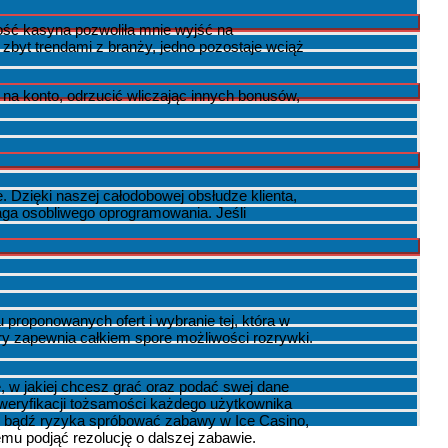
ość kasyna pozwoliła mnie wyjść na
zbyt trendami z branży, jedno pozostaje wciąż
a konto, odrzucić wliczając innych bonusów,
 Dzięki naszej całodobowej obsłudze klienta,
aga osobliwego oprogramowania. Jeśli
proponowanych ofert i wybranie tej, która w
y zapewnia całkiem spore możliwości rozrywki.
ę, w jakiej chcesz grać oraz podać swej dane
weryfikacji tożsamości każdego użytkownika
k bądź ryzyka spróbować zabawy w Ice Casino,
emu podjąć rezolucję o dalszej zabawie.