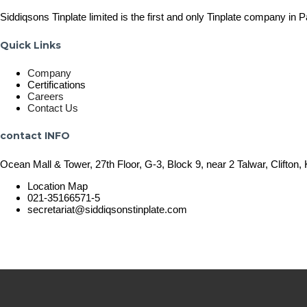
Siddiqsons Tinplate limited is the first and only Tinplate company in 
Quick Links
Company
Certifications
Careers
Contact Us
contact INFO
Ocean Mall & Tower, 27th Floor, G-3, Block 9, near 2 Talwar, Clifton, 
Location Map
021-35166571-5
secretariat@siddiqsonstinplate.com
© 2025 Siddiqsons Tinplate. All Rights Reserved.
Last updated – December 19, 2025