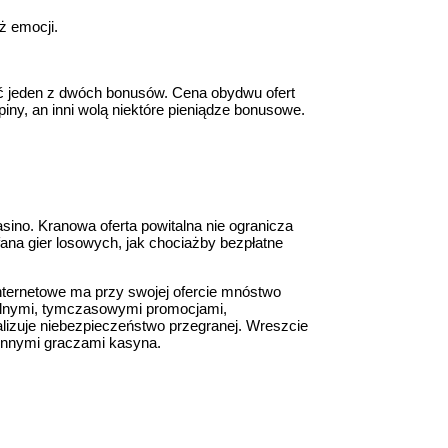
ż emocji.
ać jeden z dwóch bonusów. Cena obydwu ofert
iny, an inni wolą niektóre pieniądze bonusowe.
ino. Kranowa oferta powitalna nie ogranicza
fana gier losowych, jak chociażby bezpłatne
 internetowe ma przy swojej ofercie mnóstwo
nalnymi, tymczasowymi promocjami,
lizuje niebezpieczeństwo przegranej. Wreszcie
 innymi graczami kasyna.