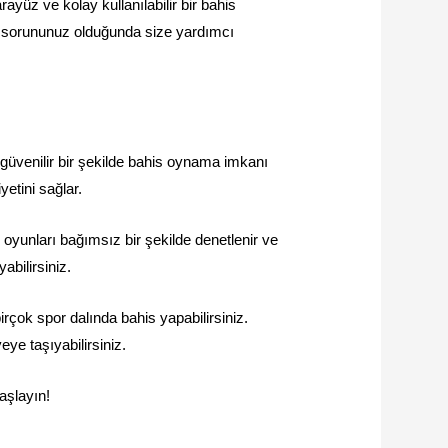
rayüz ve kolay kullanılabilir bir bahis
a sorununuz olduğunda size yardımcı
e güvenilir bir şekilde bahis oynama imkanı
etini sağlar.
n oyunları bağımsız bir şekilde denetlenir ve
abilirsiniz.
irçok spor dalında bahis yapabilirsiniz.
eye taşıyabilirsiniz.
aşlayın!