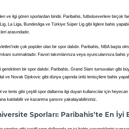
en ve ilgi gören sporlardan biridir. Paribahis, futbolseverlere birçok 
g, La Liga, Bundesliga ve Türkiye Süper Lig gibi liglere bahis yapabili
leri arasındadır.
vletleri’nde çok popüler olan bir spor dalıdır. Paribahis, NBA başta 
imkanı sunmaktadır. Favori takımlarınıza veya oyuncularınıza bahis ya
i gerektiren bir spor dalıdır. Paribahis, Grand Slam turnuvaları gibi büy
l ve Novak Djokovic gibi dünya çapında ünlü tenisçilere bahis yapabil
l ve tenis gibi çeşitli spor dallarına ilgi duyan kullanıcılar için heye
na katılabilir ve kazanma şansını yakalayabilirsiniz.
niversite Sporları: Paribahis’te En İyi
ite sporları gibi çeşitli spor dallarında en iyi bahis seçeneklerini su