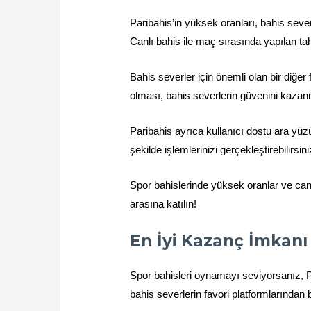
Paribahis’in yüksek oranları, bahis sever
Canlı bahis ile maç sırasında yapılan t
Bahis severler için önemli olan bir diğer 
olması, bahis severlerin güvenini kaza
Paribahis ayrıca kullanıcı dostu ara yüzü
şekilde işlemlerinizi gerçekleştirebilirsini
Spor bahislerinde yüksek oranlar ve canl
arasına katılın!
En İyi Kazanç İmkanı
Spor bahisleri oynamayı seviyorsanız, Pa
bahis severlerin favori platformlarından bi