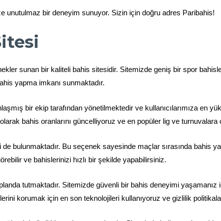
ize unutulmaz bir deneyim sunuyor. Sizin için doğru adres Paribahis!
itesi
nekler sunan bir kaliteli bahis sitesidir. Sitemizde geniş bir spor bahi
a bahis yapma imkanı sunmaktadır.
laşmış bir ekip tarafından yönetilmektedir ve kullanıcılarımıza en yü
 olarak bahis oranlarını güncelliyoruz ve en popüler lig ve turnuvalara
 de bulunmaktadır. Bu seçenek sayesinde maçlar sırasında bahis yapabi
ebilir ve bahislerinizi hızlı bir şekilde yapabilirsiniz.
ön planda tutmaktadır. Sitemizde güvenli bir bahis deneyimi yaşamanız 
ilerini korumak için en son teknolojileri kullanıyoruz ve gizlilik politika