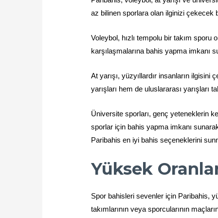
az bilinen sporlara olan ilginizi çekecek b
Voleybol, hızlı tempolu bir takım sporu o
karşılaşmalarına bahis yapma imkanı sun
At yarışı, yüzyıllardır insanların ilgisin
yarışları hem de uluslararası yarışları tak
Üniversite sporları, genç yeteneklerin keş
sporlar için bahis yapma imkanı sunarak,
Paribahis en iyi bahis seçeneklerini sun
Yüksek Oranlar
Spor bahisleri sevenler için Paribahis, 
takımlarının veya sporcularının maçları