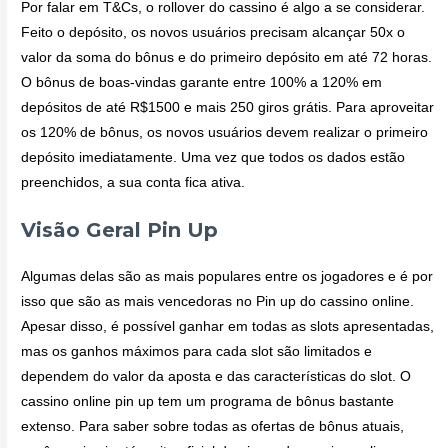
Por falar em T&Cs, o rollover do cassino é algo a se considerar.
Feito o depósito, os novos usuários precisam alcançar 50x o
valor da soma do bônus e do primeiro depósito em até 72 horas.
O bônus de boas-vindas garante entre 100% a 120% em
depósitos de até R$1500 e mais 250 giros grátis. Para aproveitar
os 120% de bônus, os novos usuários devem realizar o primeiro
depósito imediatamente. Uma vez que todos os dados estão
preenchidos, a sua conta fica ativa.
Visão Geral Pin Up
Algumas delas são as mais populares entre os jogadores e é por
isso que são as mais vencedoras no Pin up do cassino online.
Apesar disso, é possível ganhar em todas as slots apresentadas,
mas os ganhos máximos para cada slot são limitados e
dependem do valor da aposta e das características do slot. O
cassino online pin up tem um programa de bônus bastante
extenso. Para saber sobre todas as ofertas de bônus atuais,