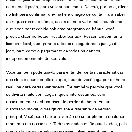
com uma ligação, para validar sua conta. Deverá, portanto, clicar
no link para confirmar o e-mail e a criação de conta. Para saber
as regras reais de bônus, assim como o valor máximo/mínimo
que pode ser recebido sob este programa de bônus, você
precisa clicar no botão «receber bônus». Possui também uma
licença oficial, que garante a todos os jogadores a justiça do
jogo, bem como o pagamento de todos os ganhos,
independentemente de seu valor.
Você também pode usá-lo para entender certas características
dos slots e seus benefícios, que, quando você joga por dinheiro
real, lhe dará certas vantagens. Ele também permite que você
se divirta muito com caça-níqueis interessantes, sem
absolutamente nenhum risco de perder dinheiro. Em um
dispositivo móvel, o design do site é diferente da versão
principal. Você pode baixar a versão do smartphone a qualquer
momento em nosso site. Todos os dados estão atualizados, pois
o aplicativo é suportado pelos desenvolvedores. A melhor