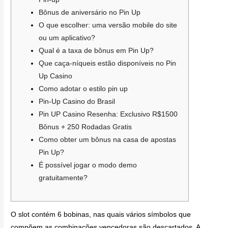
Bônus de aniversário no Pin Up
O que escolher: uma versão mobile do site
ou um aplicativo?
Qual é a taxa de bônus em Pin Up?
Que caça-níqueis estão disponíveis no Pin
Up Casino
Como adotar o estilo pin up
Pin-Up Casino do Brasil
Pin UP Casino Resenha: Exclusivo R$1500
Bônus + 250 Rodadas Gratis
Como obter um bônus na casa de apostas
Pin Up?
É possível jogar o modo demo
gratuitamente?
O slot contém 6 bobinas, nas quais vários símbolos que
compõem as combinações vencedoras são descartados. A