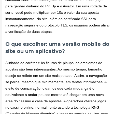
para ganhar dinheiro do Pin Up é o Aviator. Em uma rodada de
sorte, você pode multiplicar por 10x o valor da sua aposta
instantaneamente. No site, além do certificado SSL para
navegação segura e do protocolo TLS, os usuários podem ativar
a verificação de duas etapas.
O que escolher: uma versão mobile do
site ou um aplicativo?
Alinhado ao caráter e às figuras de pinups, os ambientes de
apostas são bem interessantes. Ao mesmo tempo, tamanho
desejo se reflete em um site mais pesado. Assim, a navegação
se perde, mesmo que minimamente, em tantas informações. A
efeito de comparação, digamos que cada mudança é o
equivalente a andar poucos metros até chegar em uma nova
área do cassino e casa de apostas. A operadora oferece jogos
no cassino online, normalmente usando a tecnologia RNG
(Gerador de Número Aleatório) e jogos no cassino ao vivo, com