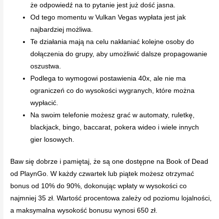
że odpowiedź na to pytanie jest już dość jasna.
Od tego momentu w Vulkan Vegas wypłata jest jak
najbardziej możliwa.
Te działania mają na celu nakłaniać kolejne osoby do
dołączenia do grupy, aby umożliwić dalsze propagowanie
oszustwa.
Podlega to wymogowi postawienia 40x, ale nie ma
ograniczeń co do wysokości wygranych, które można
wypłacić.
Na swoim telefonie możesz grać w automaty, ruletkę,
blackjack, bingo, baccarat, pokera wideo i wiele innych
gier losowych.
Baw się dobrze i pamiętaj, że są one dostępne na Book of Dead
od PlaynGo. W każdy czwartek lub piątek możesz otrzymać
bonus od 10% do 90%, dokonując wpłaty w wysokości co
najmniej 35 zł. Wartość procentowa zależy od poziomu lojalności,
a maksymalna wysokość bonusu wynosi 650 zł.