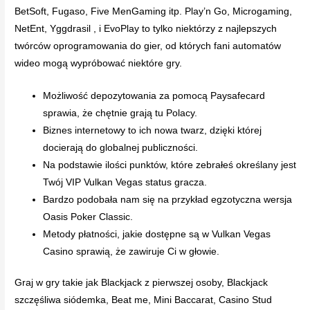
BetSoft, Fugaso, Five MenGaming itp. Play’n Go, Microgaming,
NetEnt, Yggdrasil , i EvoPlay to tylko niektórzy z najlepszych
twórców oprogramowania do gier, od których fani automatów
wideo mogą wypróbować niektóre gry.
Możliwość depozytowania za pomocą Paysafecard
sprawia, że chętnie grają tu Polacy.
Biznes internetowy to ich nowa twarz, dzięki której
docierają do globalnej publiczności.
Na podstawie ilości punktów, które zebrałeś określany jest
Twój VIP Vulkan Vegas status gracza.
Bardzo podobała nam się na przykład egzotyczna wersja
Oasis Poker Classic.
Metody płatności, jakie dostępne są w Vulkan Vegas
Casino sprawią, że zawiruje Ci w głowie.
Graj w gry takie jak Blackjack z pierwszej osoby, Blackjack
szczęśliwa siódemka, Beat me, Mini Baccarat, Casino Stud