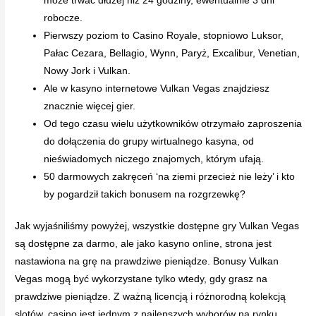
może trwać dłużej niż 24 godziny, ewentualnie 3 dni
robocze.
Pierwszy poziom to Casino Royale, stopniowo Luksor,
Pałac Cezara, Bellagio, Wynn, Paryż, Excalibur, Venetian,
Nowy Jork i Vulkan.
Ale w kasyno internetowe Vulkan Vegas znajdziesz
znacznie więcej gier.
Od tego czasu wielu użytkowników otrzymało zaproszenia
do dołączenia do grupy wirtualnego kasyna, od
nieświadomych niczego znajomych, którym ufają.
50 darmowych zakręceń ‘na ziemi przecież nie leży’ i kto
by pogardził takich bonusem na rozgrzewkę?
Jak wyjaśniliśmy powyżej, wszystkie dostępne gry Vulkan Vegas
są dostępne za darmo, ale jako kasyno online, strona jest
nastawiona na grę na prawdziwe pieniądze. Bonusy Vulkan
Vegas mogą być wykorzystane tylko wtedy, gdy grasz na
prawdziwe pieniądze. Z ważną licencją i różnorodną kolekcją
slotów, casino jest jednym z najlepszych wyborów na rynku