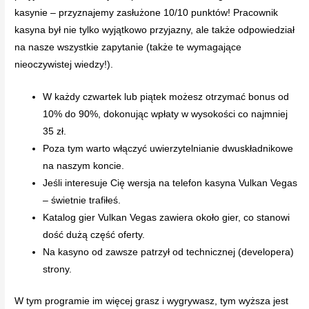
kasynie – przyznajemy zasłużone 10/10 punktów! Pracownik
kasyna był nie tylko wyjątkowo przyjazny, ale także odpowiedział
na nasze wszystkie zapytanie (także te wymagające
nieoczywistej wiedzy!).
W każdy czwartek lub piątek możesz otrzymać bonus od
10% do 90%, dokonując wpłaty w wysokości co najmniej
35 zł.
Poza tym warto włączyć uwierzytelnianie dwuskładnikowe
na naszym koncie.
Jeśli interesuje Cię wersja na telefon kasyna Vulkan Vegas
– świetnie trafiłeś.
Katalog gier Vulkan Vegas zawiera około gier, co stanowi
dość dużą część oferty.
Na kasyno od zawsze patrzył od technicznej (developera)
strony.
W tym programie im więcej grasz i wygrywasz, tym wyższa jest