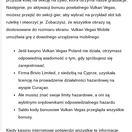
przyszła kolej na sekcję na żywo, która otrzyma nasze gratulacje.
Następnie, po aktywacji bonusu powitalnego Vulkan Vegas,
możesz przejść do sekcji gier, aby wybrać na przykład slot lub
ruletkę i otworzyć je. Zobaczysz, że wszystkie obrazy są
dostosowane do rozmiaru ekranu. Vulkan Vegas Mobile
umożliwia grę z dowolnego urządzenia mobilnego.
Jeśli kasyno Vulkan Vegas Poland nie działa, otrzymasz
odpowiednią wiadomość o tym, gdy spróbujesz się
zarejestrować.
Firma Brivio Limited, z siedzibą na Cyprze, uzyskała
licencję na prowadzenie działalności hazardowej na
wyspie Curaçao.
Ale musisz znać swoje limity hazardowe, a oni są
wybitnymi orędownikami odpowiedzialnego hazardu.
Saldo kody bonusowe Vulkan Vegas przegląda wszystkie
bonusy.
Kiedy kasyno internetowe potwierdzi wszystkie te informacje,