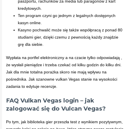
paszportu, rachunków za media lub paragonów z kart
kredytowych.
Ten program czyni go jednym z legalnych dostępnych
kasyn online.
Kasyno pochwalić może się także współpracą z ponad 80
studiami gier, dzięki czemu z pewnością każdy znajdzie
grę dla siebie.
Wypłata na portfel elektroniczny a na czacie tylko odpowiadają ,
że wysłali pieniądze i trzeba czekać od kilku godzin do kilku dni.
Jak dla mnie totalna porażka skoro nie mają wpływu na
pośrednika. Jak szanowne vulkan Vegas stanie na wysokości
zadania to edytuje recenzje.
FAQ Vulkan Vegas login – jak
zalogować się do Vulcan Vegas?
Po tym, jak biblioteka gier przeszła test z wynikiem pozytywnym,