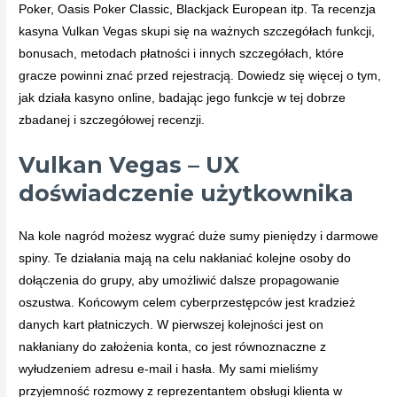
Poker, Oasis Poker Classic, Blackjack European itp. Ta recenzja
kasyna Vulkan Vegas skupi się na ważnych szczegółach funkcji,
bonusach, metodach płatności i innych szczegółach, które
gracze powinni znać przed rejestracją. Dowiedz się więcej o tym,
jak działa kasyno online, badając jego funkcje w tej dobrze
zbadanej i szczegółowej recenzji.
Vulkan Vegas – UX
doświadczenie użytkownika
Na kole nagród możesz wygrać duże sumy pieniędzy i darmowe
spiny. Te działania mają na celu nakłaniać kolejne osoby do
dołączenia do grupy, aby umożliwić dalsze propagowanie
oszustwa. Końcowym celem cyberprzestępców jest kradzież
danych kart płatniczych. W pierwszej kolejności jest on
nakłaniany do założenia konta, co jest równoznaczne z
wyłudzeniem adresu e-mail i hasła. My sami mieliśmy
przyjemność rozmowy z reprezentantem obsługi klienta w