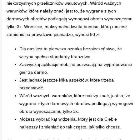
niekorzystnych przeliczników walutowych. Wśród ważnych
warunków, które należy znać, jest to, że wygrane z tych
darmowych obrotów podlegają wymogowi obrotu wynoszącemu
tylko 3x. Wreszcie, maksymalna kwota bonusu, którą możesz
zamienić na prawdziwe pieniądze, wynosi 50 zł.
Dla nas jest to pierwsza oznaka bezpieczeństwa, że
witryna spełnia standardy branżowe.
Zazwyczaj aplikacje mobilne pozwalają na wypróbowanie
gier za darmo.
Jest jednak jeszcze kilka aspektów, które trzeba
przedstawić.
Wśród ważnych warunków, które należy znać, jest to, że
wygrane z tych darmowych obrotów podlegają wymogowi
obrotu wynoszącemu tylko 3x.
Możesz wybrać kąt widzenia, który jest dla Ciebie
najlepszy i zmieniać go tak często, jak tylko chcesz.