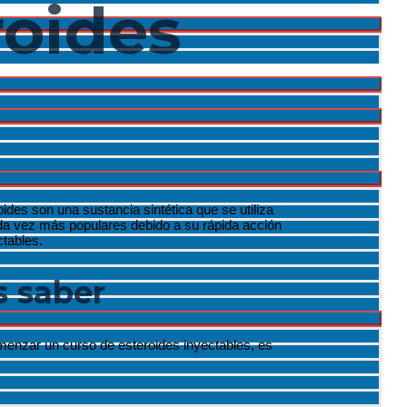
roides
des son una sustancia sintética que se utiliza
ada vez más populares debido a su rápida acción
ctables.
s saber
menzar un curso de esteroides inyectables, es