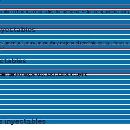
Menu
 imitan la hormona masculina testosterona. Estos compuestos se in
Toggle
nyectables
Menu
Toggle
d de aumentar la masa muscular y mejorar el rendimiento
https://masm
ar.
Menu
Toggle
ectables
Menu
mbién tienen riesgos asociados. Estos incluyen:
Toggle
s inyectables