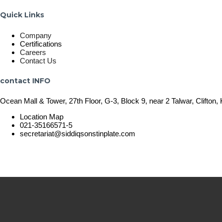
Quick Links
Company
Certifications
Careers
Contact Us
contact INFO
Ocean Mall & Tower, 27th Floor, G-3, Block 9, near 2 Talwar, Clifton, 
Location Map
021-35166571-5
secretariat@siddiqsonstinplate.com
© 2025 Siddiqsons Tinplate. All Rights Reserved.
Last updated – December 19, 2025