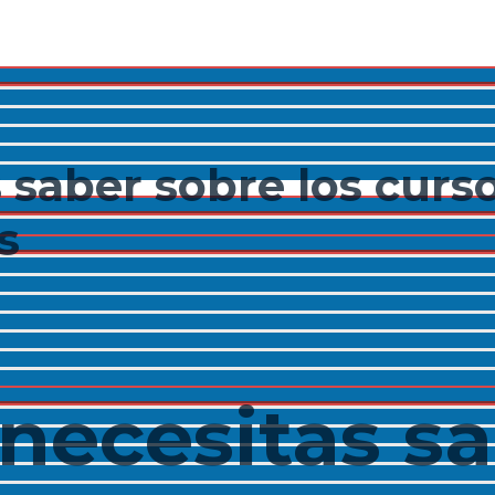
Menu
Toggle
 saber sobre los curs
Menu
s
Toggle
Menu
Toggle
 necesitas s
Menu
Toggle