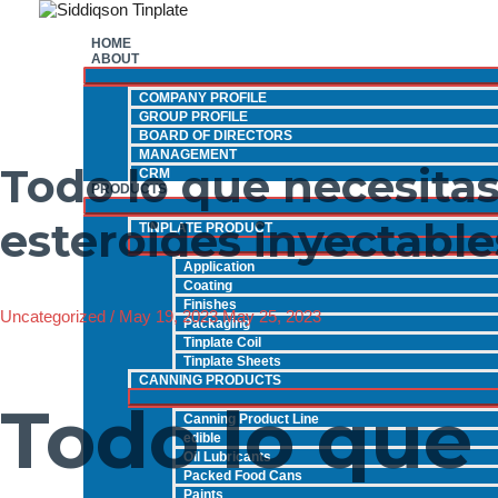
Skip
to
HOME
content
ABOUT
COMPANY PROFILE
GROUP PROFILE
BOARD OF DIRECTORS
MANAGEMENT
Todo lo que necesitas
CRM
PRODUCTS
esteroides inyectable
TINPLATE PRODUCT
Application
Coating
Finishes
Uncategorized
/
May 19, 2023
May 25, 2023
Packaging
Tinplate Coil
Tinplate Sheets
CANNING PRODUCTS
Todo lo que
Canning Product Line
edible
Oil Lubricants
Packed Food Cans
Paints