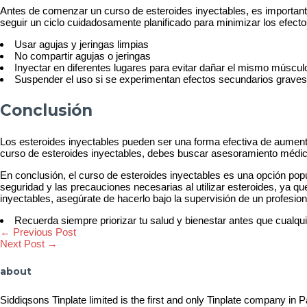
Antes de comenzar un curso de esteroides inyectables, es important
seguir un ciclo cuidadosamente planificado para minimizar los efect
Usar agujas y jeringas limpias
No compartir agujas o jeringas
Inyectar en diferentes lugares para evitar dañar el mismo múscul
Suspender el uso si se experimentan efectos secundarios graves
Conclusión
Los esteroides inyectables pueden ser una forma efectiva de aumen
curso de esteroides inyectables, debes buscar asesoramiento médico
En conclusión, el curso de esteroides inyectables es una opción popul
seguridad y las precauciones necesarias al utilizar esteroides, ya q
inyectables, asegúrate de hacerlo bajo la supervisión de un profesio
Recuerda siempre priorizar tu salud y bienestar antes que cualquie
Post
←
Previous Post
Next Post
→
navigation
about
Siddiqsons Tinplate limited is the first and only Tinplate company in 