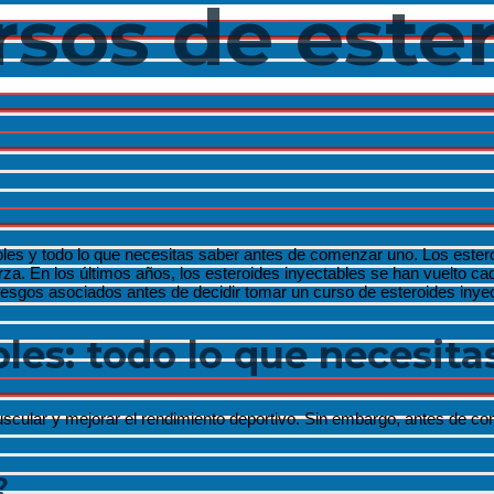
rsos de este
Menu
Toggle
Menu
Toggle
Menu
Toggle
Menu
Toggle
les y todo lo que necesitas saber antes de comenzar uno. Los esteroi
za. En los últimos años, los esteroides inyectables se han vuelto c
riesgos asociados antes de decidir tomar un curso de esteroides inye
les: todo lo que necesita
Menu
Toggle
cular y mejorar el rendimiento deportivo. Sin embargo, antes de co
?