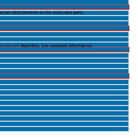
yectan directamente en los músculos para
uscul.com
deportivo. Los usuarios informan un