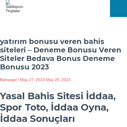
Skip
to
content
Mai
Men
yatırım bonusu veren bahis
siteleri – Deneme Bonusu Veren
Siteler Bedava Bonus Deneme
Bonusu 2023
Bahsegel
/
May 27, 2023
May 29, 2023
Yasal Bahis Sitesi İddaa,
Spor Toto, İddaa Oyna,
İddaa Sonuçları