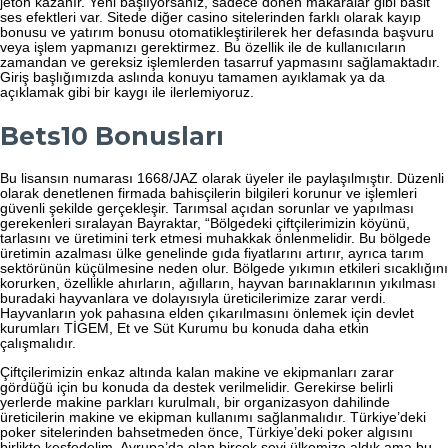
jeton kazanır. Yeni başlıyorsanız, sadece dönen makaralar gibi basit
ses efektleri var. Sitede diğer casino sitelerinden farklı olarak kayıp
bonusu ve yatırım bonusu otomatikleştirilerek her defasında başvuru
veya işlem yapmanızı gerektirmez. Bu özellik ile de kullanıcıların
zamandan ve gereksiz işlemlerden tasarruf yapmasını sağlamaktadır.
Giriş başlığımızda aslında konuyu tamamen ayıklamak ya da
açıklamak gibi bir kaygı ile ilerlemiyoruz.
Bets10 Bonusları
Bu lisansın numarası 1668/JAZ olarak üyeler ile paylaşılmıştır. Düzenli
olarak denetlenen firmada bahisçilerin bilgileri korunur ve işlemleri
güvenli şekilde gerçekleşir. Tarımsal açıdan sorunlar ve yapılması
gerekenleri sıralayan Bayraktar, “Bölgedeki çiftçilerimizin köyünü,
tarlasını ve üretimini terk etmesi muhakkak önlenmelidir. Bu bölgede
üretimin azalması ülke genelinde gıda fiyatlarını artırır, ayrıca tarım
sektörünün küçülmesine neden olur. Bölgede yıkımın etkileri sıcaklığını
korurken, özellikle ahırların, ağılların, hayvan barınaklarının yıkılması
buradaki hayvanlara ve dolayısıyla üreticilerimize zarar verdi.
Hayvanların yok pahasına elden çıkarılmasını önlemek için devlet
kurumları TİGEM, Et ve Süt Kurumu bu konuda daha etkin
çalışmalıdır.
Çiftçilerimizin enkaz altında kalan makine ve ekipmanları zarar
gördüğü için bu konuda da destek verilmelidir. Gerekirse belirli
yerlerde makine parkları kurulmalı, bir organizasyon dahilinde
üreticilerin makine ve ekipman kullanımı sağlanmalıdır. Türkiye’deki
poker sitelerinden bahsetmeden önce, Türkiye’deki poker algısını
birlikte keşfedelim. Avrupa’da olan birçok şeyi ülkemize aldık ama bu