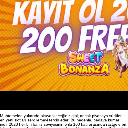
Muhtemelen yukarıda okuyabileceğiniz gibi, ancak piyasaya sürülen
en yeni slotları sergilemeyi tercih eder. Bu nedenle, bedava kumar
indir 2023 her biri bahis seviyesinin 5 ila 100 katı arasında rastgele bir