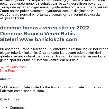
poker oyununda genel bir cehalet var ve zeka gerektiren poker de
Türkiye’de oynanan diğer masa oyunlarından bir iki puan daha yüksek.
Zaten online poker sistemine uyarlanabilecek etkileşimleriniz
olduğundan, normal bir ortama ulaşmak için bir verimlilik akışı da
oluşturabilirsiniz.
deneme bonusu veren siteler 2022
Deneme Bonusu Veren Bahis
Siteleri www bahislokal6 com
Bu aşamada Fransız ruletinde 37, Amerikan ruletinde ise 38 bölümden
oluşan tekerlek kullanılır. Orta noktada ise devam eden etkinlikleri
görebilir ve anlık olarak bahis yapabilirsiniz. Sol kısımda ise markadan
gelen spor türlerinin bir listesini kontrol edebilirsiniz.
Post
←
Previous Post
Next Post
→
navigation
about
Siddiqsons Tinplate limited is the first and only Tinplate company in
Pakistan established in 1990.
Quick Links
Company