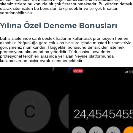
sitemiz sizlere bu konuda bir çok fırsat sunmaktadır. Bu yüzden detaylı
olarak sitemizden bu bonusları takip edebilir ve bir çok fırsattan
yararlanabilirsiniz.
Yılına Özel Deneme Bonusları
Bahis sitelerinde canlı destek hatlarını kullanarak promosyon hemen
alınabilir. Yoğunluğa göre çok kısa bir süre içinde müşteri hizmetleriyle
görüşmeniz mümkündür. Hoşgeldin bonusunu temsilciden istemek
promosyonu almanı adına yeterlidir. Türk casino severlerin
profesyonel tercihleri arasında yer alan Neyine platformunda
kullanıcılardan hiçbir evrak istenmemektedir.